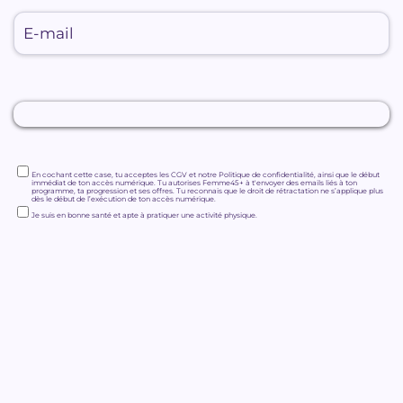
En cochant cette case, tu acceptes les
CGV
et notre
Politique de confidentialité,
ainsi que le début
immédiat de ton accès numérique. Tu autorises Femme45+ à t'envoyer des emails liés à ton
programme, ta progression et ses offres. Tu reconnais que le droit de rétractation ne s’applique plus
dès le début de l’exécution de ton accès numérique.
Je suis en bonne santé et apte à pratiquer une activité physique.